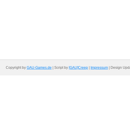
Copyright by
GAU-Games.de
| Script by
[GAU]Creep
|
Impressum
| Design Upd