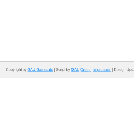
Copyright by
GAU-Games.de
| Script by
[GAU]Creep
|
Impressum
| Design Upd