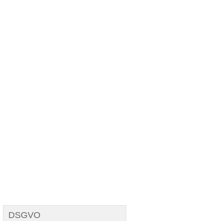
Cogito ergo sum
DSGVO