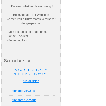
! Datenschutz-Grundverordnung !
Beim Aufrufen der Webseite
werden keine Nutzerdaten verarbeitet
oder gespeichert.
- Kein eintrag in die Datenbank!
- Keine Cookies!
- Keine Logfiles!
Sortierfunktion
A
B
C
D
E
F
G
H
I
J
K
L
M
N
O
P
Q
R
S
T
U
V
W
X
Y
Z
Alle auflisten
Alphabet vorwärts
Alphabet rückwärts