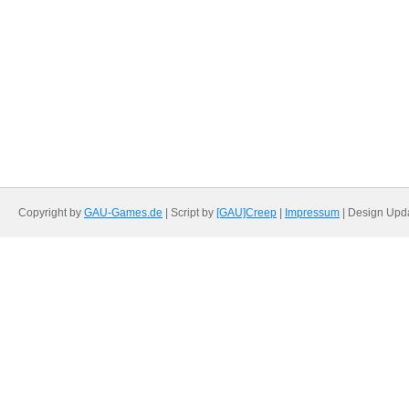
Copyright by
GAU-Games.de
| Script by
[GAU]Creep
|
Impressum
| Design Upd