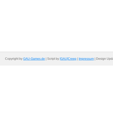
Copyright by
GAU-Games.de
| Script by
[GAU]Creep
|
Impressum
| Design Upd