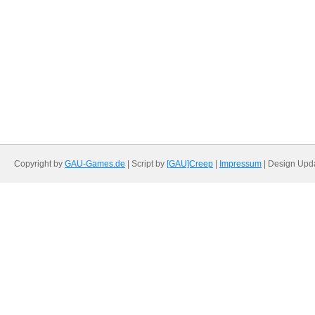
Copyright by
GAU-Games.de
| Script by
[GAU]Creep
|
Impressum
| Design Upd