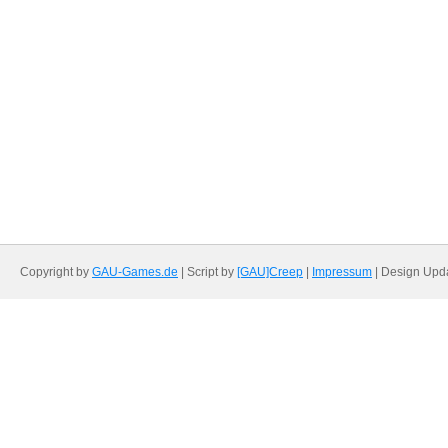
Copyright by
GAU-Games.de
| Script by
[GAU]Creep
|
Impressum
| Design Upd