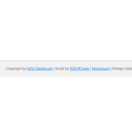
Copyright by
GAU-Games.de
| Script by
[GAU]Creep
|
Impressum
| Design Upd