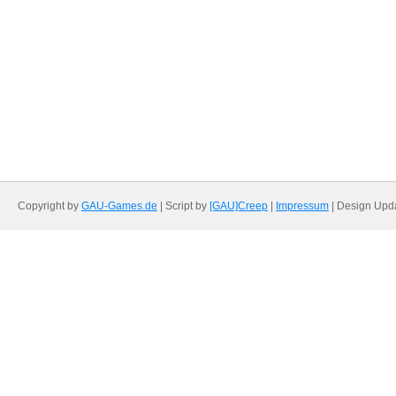
Copyright by
GAU-Games.de
| Script by
[GAU]Creep
|
Impressum
| Design Upd