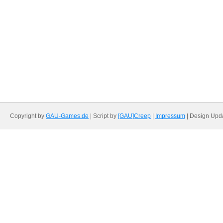
Copyright by
GAU-Games.de
| Script by
[GAU]Creep
|
Impressum
| Design Upd