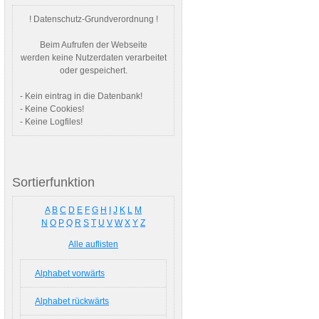
! Datenschutz-Grundverordnung !
Beim Aufrufen der Webseite
werden keine Nutzerdaten verarbeitet
oder gespeichert.
- Kein eintrag in die Datenbank!
- Keine Cookies!
- Keine Logfiles!
Sortierfunktion
A
B
C
D
E
F
G
H
I
J
K
L
M
N
O
P
Q
R
S
T
U
V
W
X
Y
Z
Alle auflisten
Alphabet vorwärts
Alphabet rückwärts