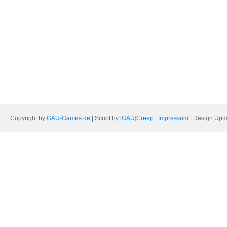
Copyright by
GAU-Games.de
| Script by
[GAU]Creep
|
Impressum
| Design Upd