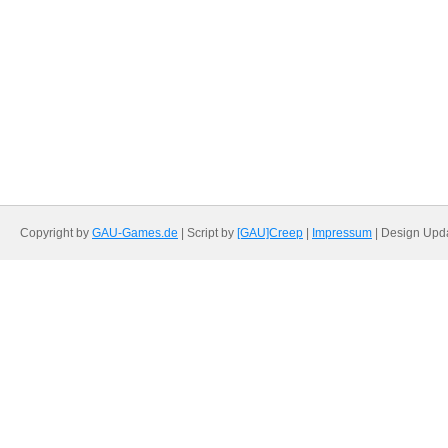
Copyright by
GAU-Games.de
| Script by
[GAU]Creep
|
Impressum
| Design Upd