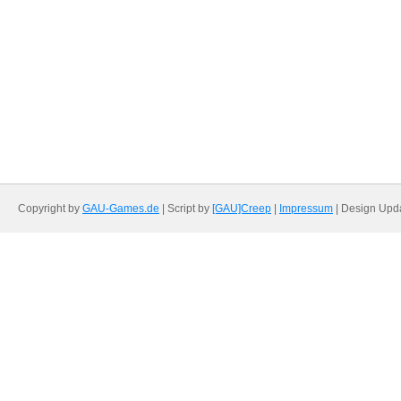
Copyright by
GAU-Games.de
| Script by
[GAU]Creep
|
Impressum
| Design Upd