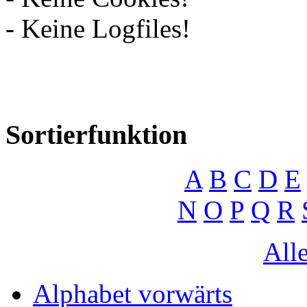
- Keine Logfiles!
Sortierfunktion
A
B
C
D
E
N
O
P
Q
R
Alle
Alphabet vorwärts