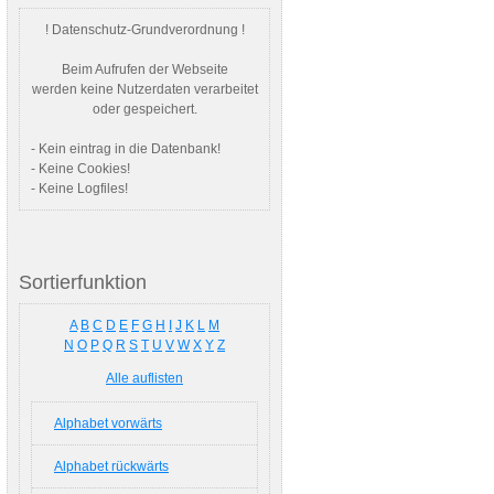
! Datenschutz-Grundverordnung !
Beim Aufrufen der Webseite
werden keine Nutzerdaten verarbeitet
oder gespeichert.
- Kein eintrag in die Datenbank!
- Keine Cookies!
- Keine Logfiles!
Sortierfunktion
A
B
C
D
E
F
G
H
I
J
K
L
M
N
O
P
Q
R
S
T
U
V
W
X
Y
Z
Alle auflisten
Alphabet vorwärts
Alphabet rückwärts