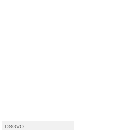
Temet nosce
DSGVO