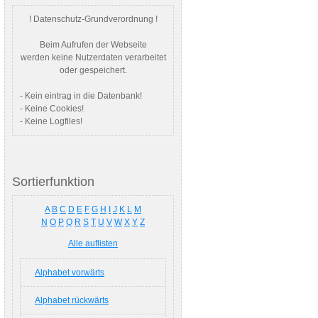
! Datenschutz-Grundverordnung !
Beim Aufrufen der Webseite
werden keine Nutzerdaten verarbeitet
oder gespeichert.
- Kein eintrag in die Datenbank!
- Keine Cookies!
- Keine Logfiles!
Sortierfunktion
A
B
C
D
E
F
G
H
I
J
K
L
M
N
O
P
Q
R
S
T
U
V
W
X
Y
Z
Alle auflisten
Alphabet vorwärts
Alphabet rückwärts