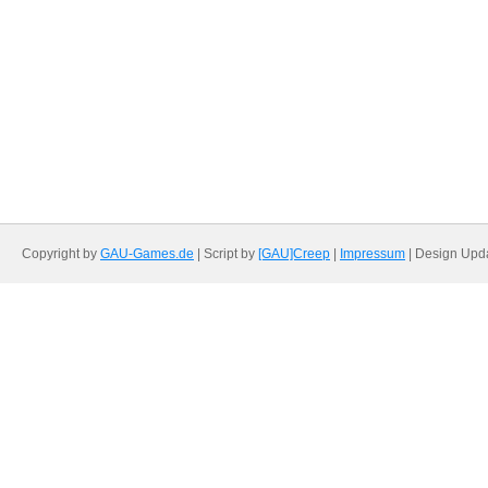
Copyright by
GAU-Games.de
| Script by
[GAU]Creep
|
Impressum
| Design Upd