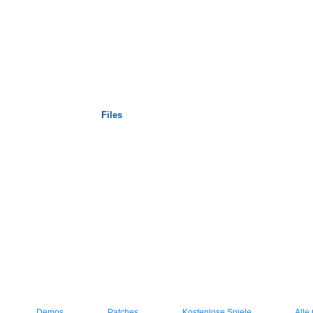
Startseite
Files
Demos
Patches
Kostenlose Spiele
Alle