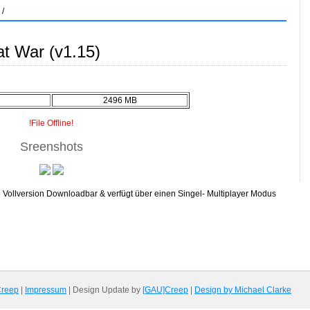
/
 at War (v1.15)
2496 MB
!File Offline!
Sreenshots
ose Vollversion Downloadbar & verfügt über einen Singel- Multiplayer Modus
Creep
|
Impressum
| Design Update by
[GAU]Creep
|
Design by Michael Clarke