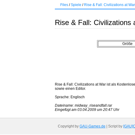
Files
/
Spiele
/
Rise & Fall: Civilizations at War
Rise & Fall: Civilizations
Größe
Rise & Fall: Civilizations at War ist als Kostenl
sowie einen Editor.
Sprache: Englisch
Dateiname: midway_riseandfall.rar
Eingefügt am 03.04.2009 um 20:47 Uhr
Copyright by
GAU-Games.de
| Script by
[GAU]