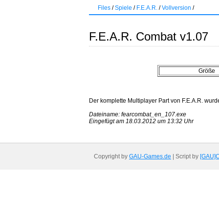
Files
/
Spiele
/
F.E.A.R.
/
Vollversion
/
F.E.A.R. Combat v1.07
Größe
Der komplette Multiplayer Part von F.E.A.R. wurde 
Dateiname: fearcombat_en_107.exe
Eingefügt am 18.03.2012 um 13:32 Uhr
Copyright by
GAU-Games.de
| Script by
[GAU]