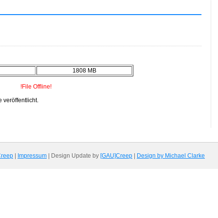
1808 MB
!File Offline!
veröffentlicht.
Creep
|
Impressum
| Design Update by
[GAU]Creep
|
Design by Michael Clarke