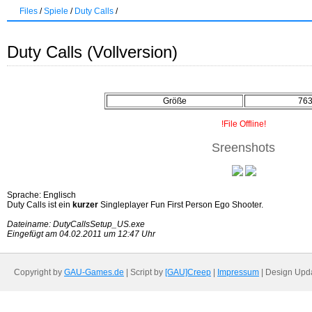
Files
/
Spiele
/
Duty Calls
/
Duty Calls (Vollversion)
Größe
76
!File Offline!
Sreenshots
Sprache: Englisch
Duty Calls ist ein
kurzer
Singleplayer Fun First Person Ego Shooter.
Dateiname: DutyCallsSetup_US.exe
Eingefügt am 04.02.2011 um 12:47 Uhr
Copyright by
GAU-Games.de
| Script by
[GAU]Creep
|
Impressum
| Design Upd