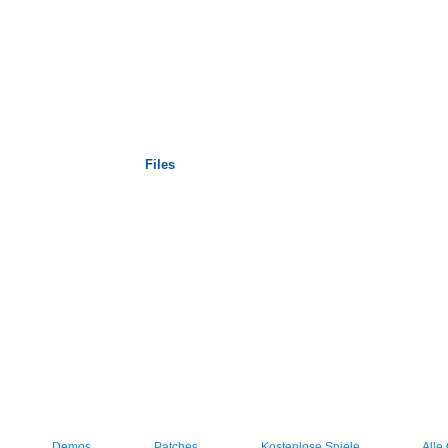
Startseite
Files
Demos
Patches
Kostenlose Spiele
Alle