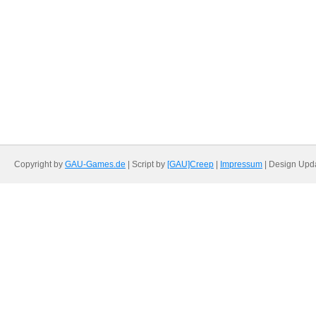
Copyright by
GAU-Games.de
| Script by
[GAU]Creep
|
Impressum
| Design Upd