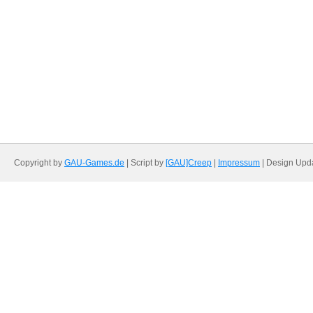
Copyright by
GAU-Games.de
| Script by
[GAU]Creep
|
Impressum
| Design Upd