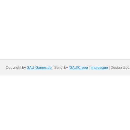
Copyright by
GAU-Games.de
| Script by
[GAU]Creep
|
Impressum
| Design Upd