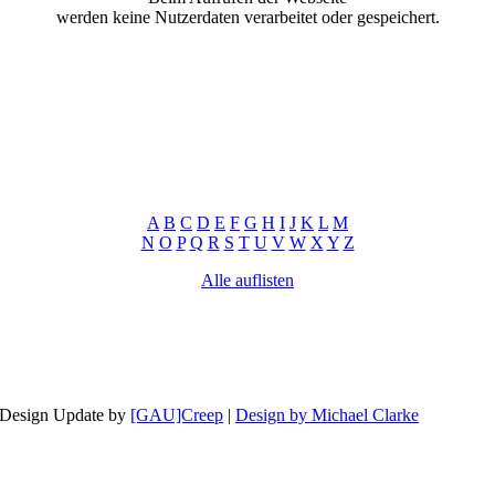
werden keine Nutzerdaten verarbeitet oder gespeichert.
A
B
C
D
E
F
G
H
I
J
K
L
M
N
O
P
Q
R
S
T
U
V
W
X
Y
Z
Alle auflisten
 Design Update by
[GAU]Creep
|
Design by Michael Clarke